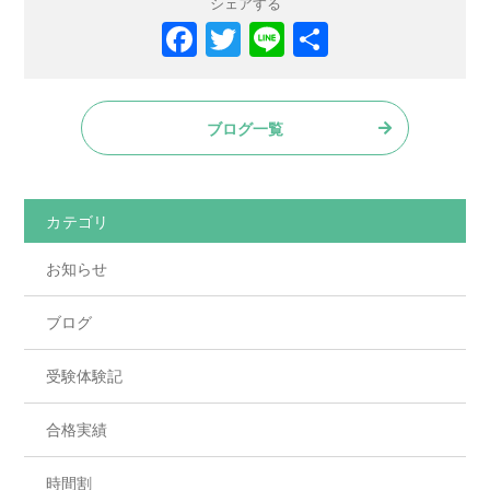
シェアする
F
T
Li
共
a
w
n
有
c
itt
e
ブログ一覧
e
er
b
o
カテゴリ
o
お知らせ
k
ブログ
受験体験記
合格実績
時間割