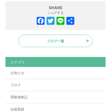
SHARE
シェアする
F
T
Li
共
a
w
n
有
c
itt
e
ブログ一覧
e
er
b
o
カテゴリ
o
お知らせ
k
ブログ
受験体験記
合格実績