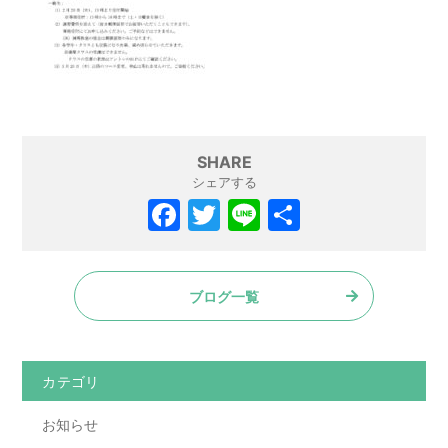
SHARE
シェアする
F
T
Li
共
a
w
n
有
c
itt
e
ブログ一覧
e
er
b
o
カテゴリ
o
お知らせ
k