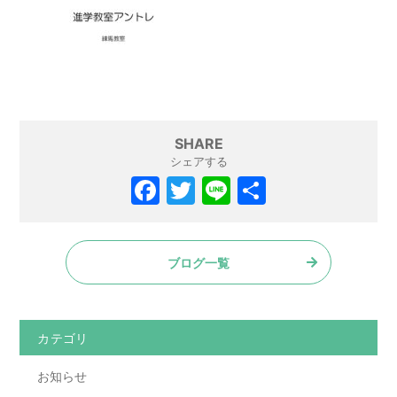
SHARE
シェアする
F
T
Li
共
a
w
n
有
c
itt
e
ブログ一覧
e
er
b
o
カテゴリ
o
お知らせ
k