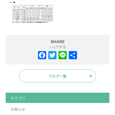
SHARE
シェアする
F
T
Li
共
a
w
n
有
c
itt
e
ブログ一覧
e
er
b
o
カテゴリ
o
お知らせ
k