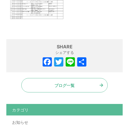
SHARE
シェアする
F
T
Li
共
a
w
n
有
c
itt
e
ブログ一覧
e
er
b
o
カテゴリ
o
お知らせ
k