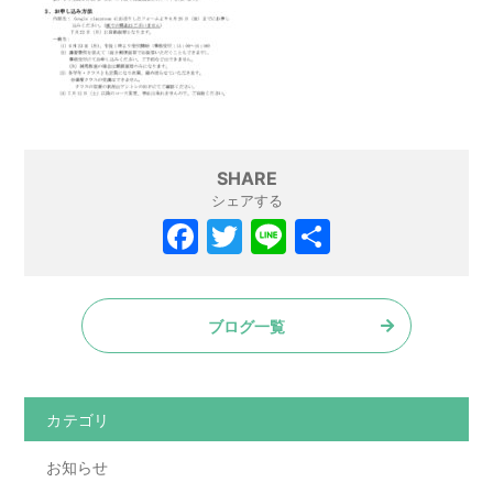
SHARE
シェアする
F
T
Li
共
a
w
n
有
c
itt
e
ブログ一覧
e
er
b
o
カテゴリ
o
お知らせ
k